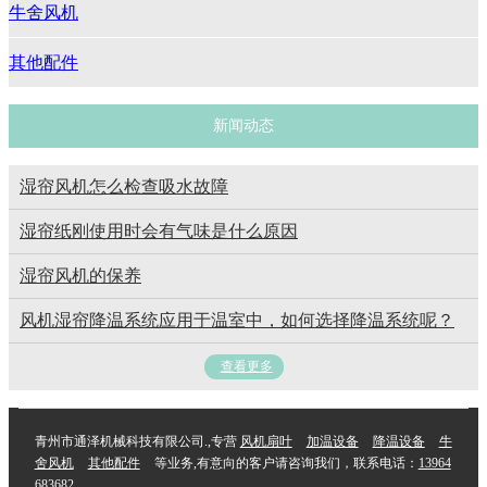
牛舍风机
其他配件
新闻动态
湿帘风机怎么检查吸水故障
湿帘纸刚使用时会有气味是什么原因
湿帘风机的保​养
风机湿帘降温系统应用于温室中，如何选择降温系统呢？
查看更多
青州市通泽机械科技有限公司.,专营
风机扇叶
加温设备
降温设备
牛
舍风机
其他配件
等业务,有意向的客户请咨询我们，联系电话：
13964
683682